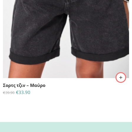
L
M
S
Σορτς τζιν – Μαύρο
€
33.90
€
39.90