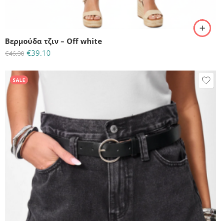
M
S
Βερμούδα τζιν – Off white
€
39.10
€
46.00
SALE