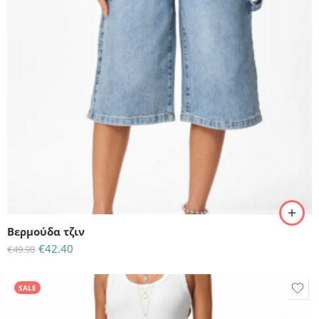
L
M
S
Βερμούδα τζιν
€
42.40
€
49.90
SALE