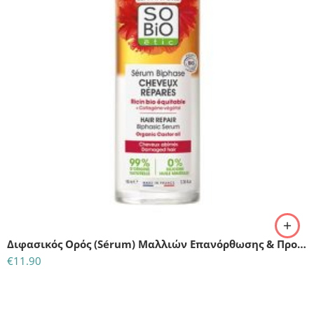
Διφασικός Ορός (Sérum) Μαλλιών Επανόρθωσης & Προστασίας – Για ταλαιπωρημένα και αδύναμα μαλλιά – So Bio (100ml)
€
11.90