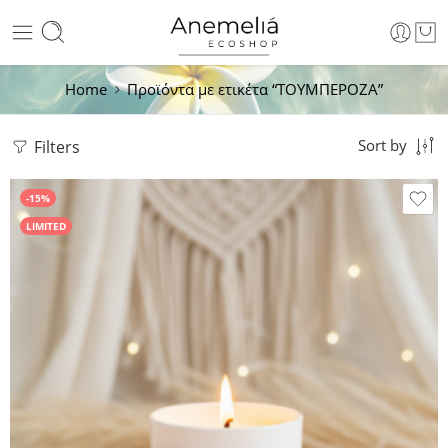
Home
Προϊόντα με ετικέτα “ΤΟΥΜΠΕΡΟΖΑ”
Filters
Sort by
-15%
LIMITED