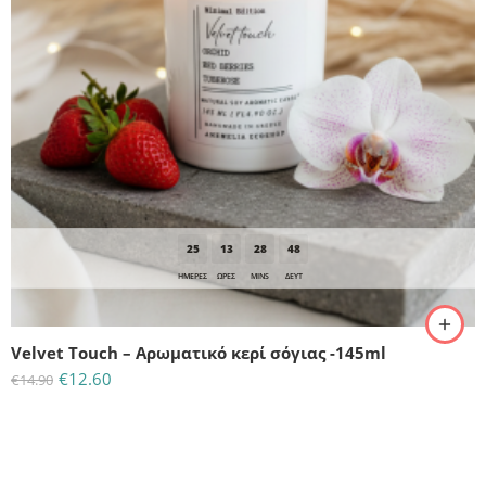
25
13
28
47
ΗΜΈΡΕΣ
ΩΡΕΣ
MINS
ΔΕΥΤ
Velvet Touch – Αρωματικό κερί σόγιας -145ml
€
12.60
€
14.90