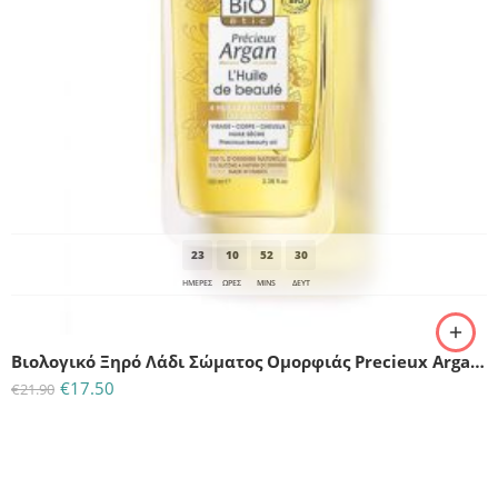
23
10
52
30
ΗΜΈΡΕΣ
ΩΡΕΣ
MINS
ΔΕΥΤ
Βιολογικό Ξηρό Λάδι Σώματος Ομορφιάς Precieux Argan So bio-100ml
€
17.50
€
21.90