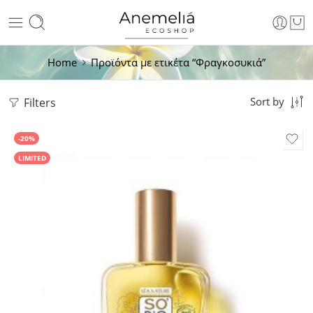
Home
Προϊόντα με ετικέτα “Φραγκοσυκιά”
Filters
Sort by
-20%
LIMITED