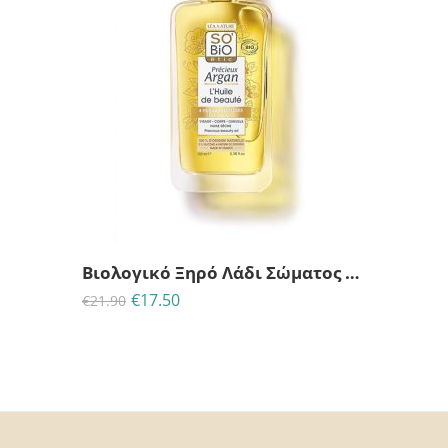
24
15
57
30
ΗΜΈΡΕΣ
ΩΡΕΣ
MINS
ΔΕΥΤ
Βιολογικό Ξηρό Λάδι Σώματος Ομορφιάς Precieux Argan So bio-100ml
€
17.50
€
21.90