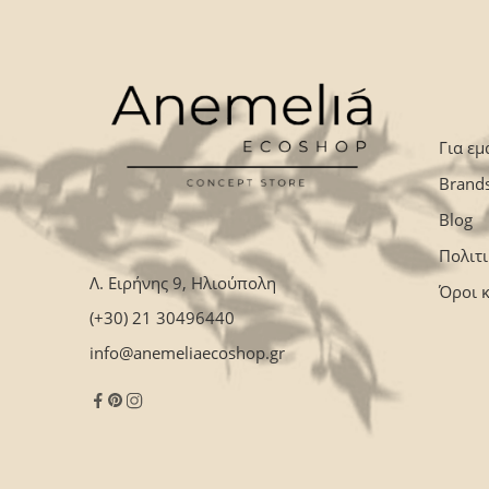
Για εμ
Brand
Blog
Πολιτ
Λ. Ειρήνης 9, Ηλιούπολη
Όροι 
(+30) 21 30496440
info@anemeliaecoshop.gr