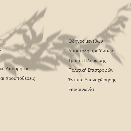
άς
Οδηγός μεγεθών
s
Αποστολή προϊόντων
Τρόποι Πληρωμής
ική Απορρήτου
Πολιτική Επιστροφών
και προϋποθέσεις
Έντυπο Υπαναχώρησης
Επικοινωνία