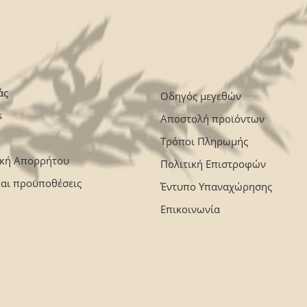
άς
Οδηγός μεγεθών
s
Αποστολή προϊόντων
Τρόποι Πληρωμής
ική Απορρήτου
Πολιτική Επιστροφών
και προϋποθέσεις
Έντυπο Υπαναχώρησης
Επικοινωνία