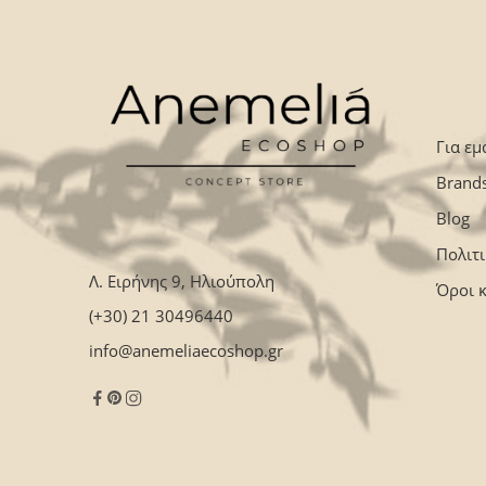
Για εμ
Brand
Blog
Πολιτ
Λ. Ειρήνης 9, Ηλιούπολη
Όροι 
(+30) 21 30496440
info@anemeliaecoshop.gr