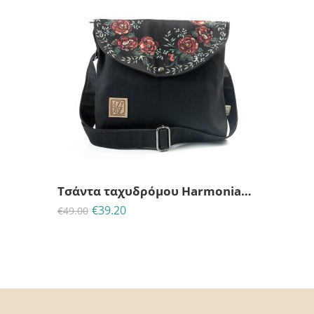
23
12
56
53
ΗΜΈΡΕΣ
ΩΡΕΣ
MINS
ΔΕΥΤ
Τσάντα ταχυδρόμου Harmonia Roses-Lazy Dayz
€
39.20
€
49.00