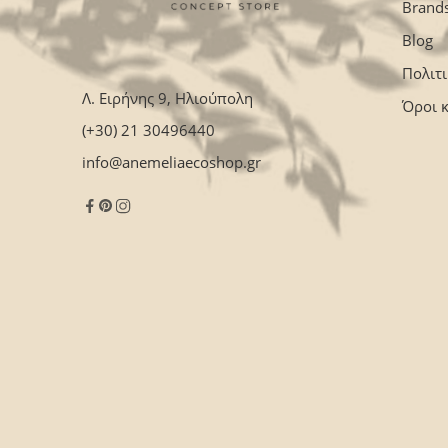
Brand
Blog
Πολιτ
Λ. Ειρήνης 9, Ηλιούπολη
Όροι 
(+30) 21 30496440
info@anemeliaecoshop.gr