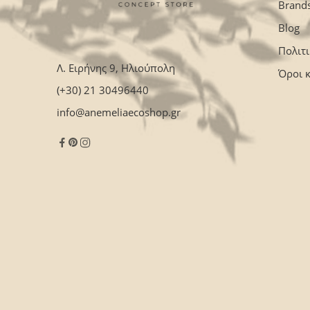
Brand
Blog
Πολιτ
Λ. Ειρήνης 9, Ηλιούπολη
Όροι 
(+30) 21 30496440
info@anemeliaecoshop.gr