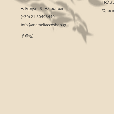
Πολιτ
Λ. Ειρήνης 9, Ηλιούπολη
Όροι 
(+30) 21 30496440
info@anemeliaecoshop.gr