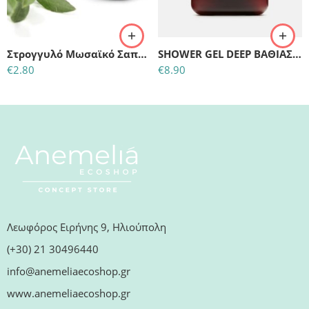
Στρογγυλό Μωσαϊκό Σαπούνι με Γάλα Γαϊδούρας, Ενεργό Άνθρακα, Μελισσοκέρι και Μέλι, 50γρ
SHOWER GEL DEEP ΒΑΘΙΑΣ ΘΡΕΨΗΣ ΜΕ ΒΙΟΛΟΓΙΚΑ ΦΥΛΛΑ ΕΛΙΑΣ & ΝΕΡΟΛΙ 270 ml
€
2.80
€
8.90
Λεωφόρος Ειρήνης 9, Ηλιούπολη
(+30) 21 30496440
info@anemeliaecoshop.gr
www.anemeliaecoshop.gr