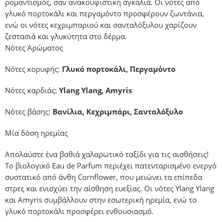
ρομαντισμός, σαν ανακουφιστική αγκαλιά. Οι νότες από
γλυκό πορτοκάλι και περγαμόντο προσφέρουν ζωντάνια,
ενώ οι νότες κεχριμπαριού και σανταλόξυλου χαρίζουν
ζεστασιά και γλυκύτητα στο δέρμα.
Νότες Αρώματος
Νότες κορυφής:
Γλυκό πορτοκάλι, Περγαμόντο
Νότες καρδιάς:
Ylang Ylang, Amyris
Νότες βάσης:
Βανίλια, Κεχριμπάρι, Σανταλόξυλο
Μία δόση ηρεμίας
Απολαύστε ένα βαθιά χαλαρωτικό ταξίδι για τις αισθήσεις!
Το βιολογικό Eau de Parfum περιέχει πατενταρισμένο ενεργό
συστατικό από άνθη Cornflower, που μειώνει τα επίπεδα
στρες και ενισχύει την αίσθηση ευεξίας. Οι νότες Ylang Ylang
και Amyris συμβάλλουν στην εσωτερική ηρεμία, ενώ το
γλυκό πορτοκάλι προσφέρει ενθουσιασμό.