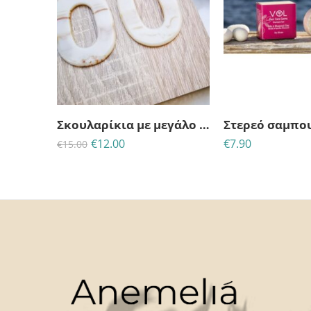
23
06
25
16
ΗΜΈΡΕΣ
ΩΡΕΣ
MINS
ΔΕΥΤ
Σκουλαρίκια με μεγάλο οβάλ κρεμαστό στοιχείο
€
12.00
€
7.90
€
15.00