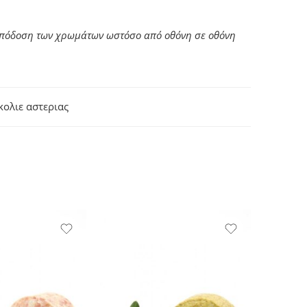
 απόδοση των χρωμάτων ωστόσο από οθόνη σε οθόνη
κολιε αστεριας
SOLD 