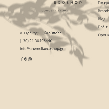
Για εμ
Brand
Blog
Πολιτ
Λ. Ειρήνης 9, Ηλιούπολη
Όροι 
(+30) 21 30496440
info@anemeliaecoshop.gr