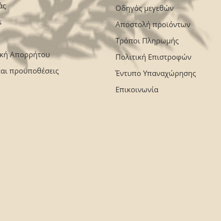
άς
Οδηγός μεγεθών
s
Αποστολή προϊόντων
Τρόποι Πληρωμής
ική Απορρήτου
Πολιτική Επιστροφών
και προϋποθέσεις
Έντυπο Υπαναχώρησης
Επικοινωνία