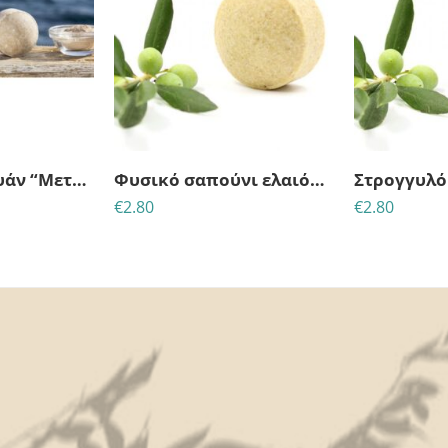
Στερεό σαμπουάν “Μετάξι & Άργιλος Ρασσούλ”
Φυσικό σαπούνι ελαιόλαδου – Γάλα Κατσικίσιο & Νιφάδες Βρώμης (50gr)
€
2.80
€
2.80