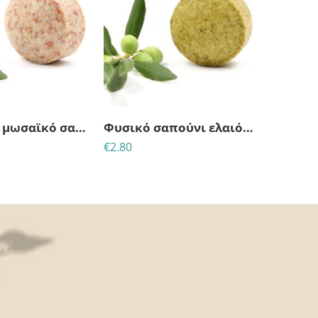
Στρογγυλό μωσαϊκό σαπούνι – Φραγκόσυκο & Αλόη (50gr)
Φυσικό σαπούνι ελαιόλαδου με κανέλα & κουρκουμά
€
2.80
€
16.50