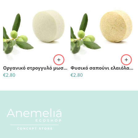
Οργανικό στρογγυλό μωσαϊκό σαπούνι ελαιόλαδο & αλάτι – BIO (50gr)
Φυσικό σαπούνι ελαιόλαδου – Γάλα Κατσικίσιο & Νιφάδες Βρώμης (50gr)
€
2.80
€
2.80