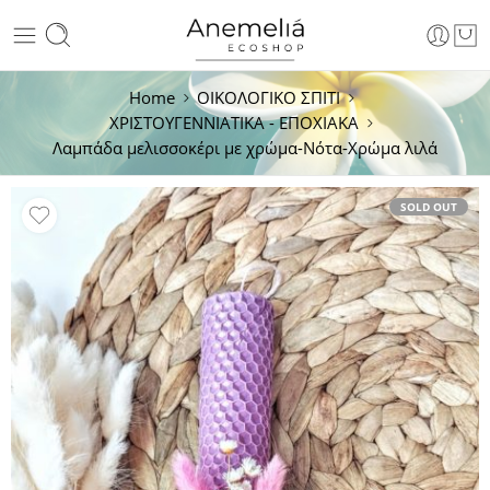
Home
ΟΙΚΟΛΟΓΙΚΟ ΣΠΙΤΙ
ΧΡΙΣΤΟΥΓΕΝΝΙΑΤΙΚΑ - ΕΠΟΧΙΑΚΑ
Λαμπάδα μελισσοκέρι με χρώμα-Νότα-Χρώμα λιλά
SOLD OUT