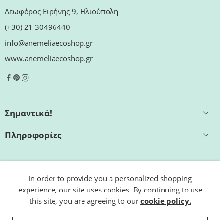
Λεωφόρος Ειρήνης 9, Ηλιούπολη
(+30) 21 30496440
info@anemeliaecoshop.gr
www.anemeliaecoshop.gr
Σημαντικά!
Πληροφορίες
Εξυπηρέτηση
In order to provide you a personalized shopping
experience, our site uses cookies. By continuing to use
Ωράριο καταστήματος
this site, you are agreeing to our
cookie policy.