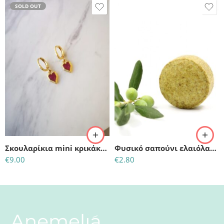
SOLD OUT
Σκουλαρίκια mini κρικάκια κρεμαστή ροζ καρδιά
Φυσικό σαπούνι ελαιόλαδου με κανέλα & κουρκουμά
€
9.00
€
2.80