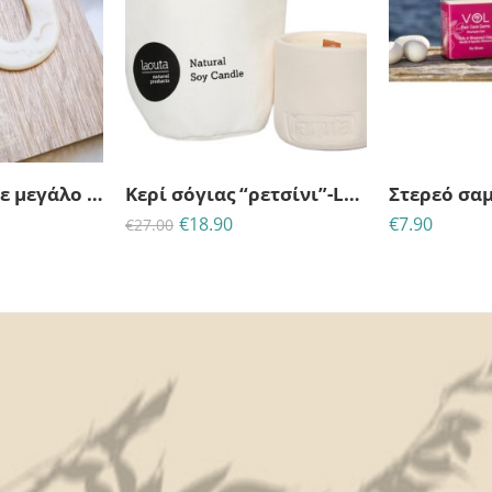
34
04
22
14
34
04
MINS
ΔΕΥΤ
ΗΜΈΡΕΣ
ΩΡΕΣ
MINS
ΔΕΥΤ
Σκουλαρίκια με μεγάλο οβάλ κρεμαστό στοιχείο
Κερί σόγιας “ρετσίνι”-Laouta
€
18.90
€
7.90
€
27.00