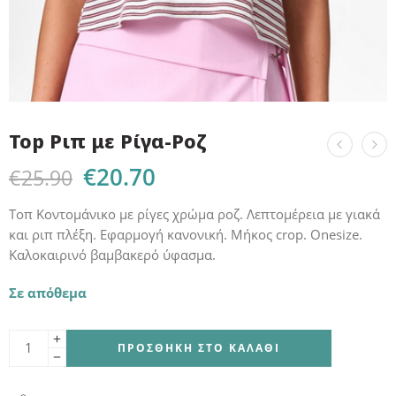
Top Ριπ με Ρίγα-Ροζ
€
20.70
€
25.90
Τοπ Κοντομάνικο με ρίγες χρώμα ροζ. Λεπτομέρεια με γιακά
και ριπ πλέξη. Εφαρμογή κανονική. Mήκος crop. Onesize.
Καλοκαιρινό βαμβακερό ύφασμα.
Σε απόθεμα
ΠΡΟΣΘΉΚΗ ΣΤΟ ΚΑΛΆΘΙ