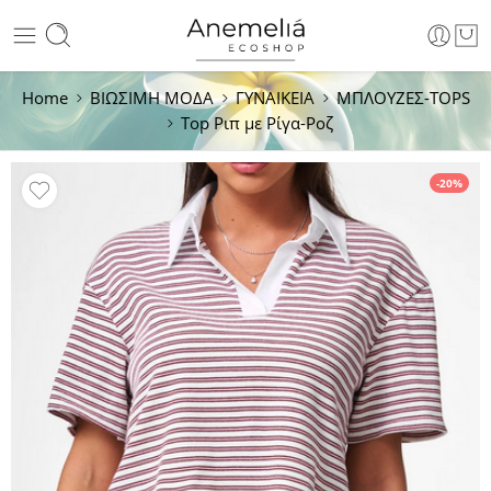
Home
ΒΙΩΣΙΜΗ ΜΟΔΑ
ΓΥΝΑΙΚΕΙΑ
ΜΠΛΟΥΖΕΣ-ΤΟPS
Top Ριπ με Ρίγα-Ροζ
-20%