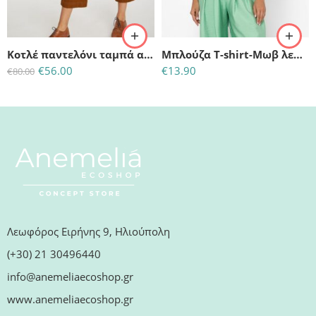
(M)-UK:12-EU:40
S/M
Κοτλέ παντελόνι ταμπά από οργανικό βαμβάκι
Μπλούζα T-shirt-Μωβ λεβάντα
€
56.00
€
13.90
€
80.00
Λεωφόρος Ειρήνης 9, Ηλιούπολη
(+30) 21 30496440
info@anemeliaecoshop.gr
www.anemeliaecoshop.gr