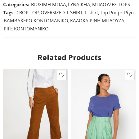
Categories:
ΒΙΩΣΙΜΗ ΜΟΔΑ
,
ΓΥΝΑΙΚΕΙΑ
,
ΜΠΛΟΥΖΕΣ-ΤΟPS
Tags:
CROP TOP
,
OVERSIZED T-SHIRT
,
T-shirt
,
Top Ριπ με Ρίγα
,
ΒΑΜΒΑΚΕΡΟ ΚΟΝΤΟΜΑΝΙΚΟ
,
ΚΑΛΟΚΑΙΡΙΝΗ ΜΠΛΟΥΖΑ
,
ΡΙΓΕ ΚΟΝΤΟΜΑΝΙΚΟ
Related Products
(L)-UK:14-EU:42
(L)-UK:16-EU:44
M/L