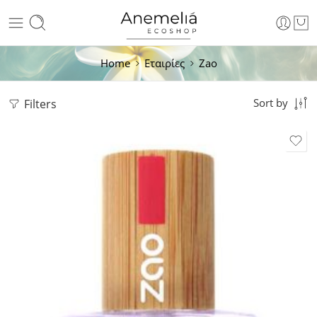
Home
Εταιρίες
Zao
Filters
Sort by