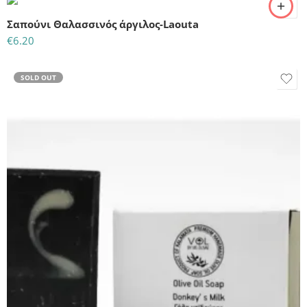
Σαπούνι Θαλασσινός άργιλος-Laouta
€
6.20
SOLD OUT