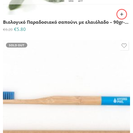
ΗΜΈΡΕΣ
ΩΡΕΣ
MINS
ΔΕΥΤ
Βιολογικό Παραδοσιακό σαπούνι με ελαιόλαδο – 90gr-Vis olivae
€
5.80
€
6.20
SOLD OUT