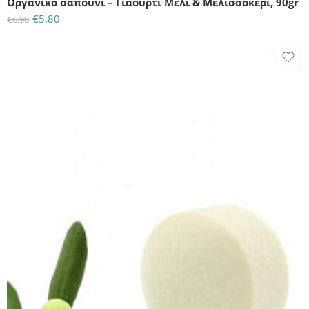
Οργανικό σαπούνι – Γιαούρτι Μέλι & Μελισσοκέρι, 90gr
€
5.80
€
6.90