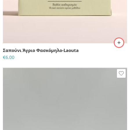
Σαπούνι Άγριο Φασκόμηλο-Laouta
€
6.00