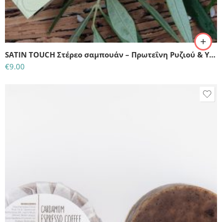
SATIN TOUCH Στέρεο σαμπουάν – Πρωτεΐνη Ρυζιού & Υαλουρονικό Οξύ (55gr)
€
9.00