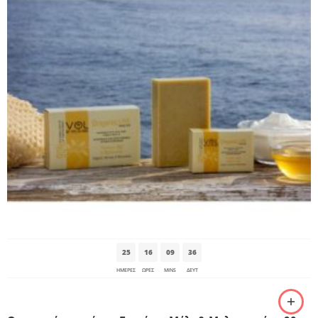
25
16
09
35
ΗΜΈΡΕΣ
ΩΡΕΣ
MINS
ΔΕΥΤ