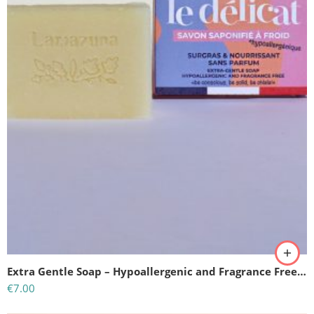
Extra Gentle Soap – Hypoallergenic and Fragrance Free-Lamazuna
€
7.00