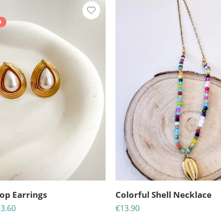
D
25
06
04
30
ΈΡΕΣ
ΩΡΕΣ
MINS
ΔΕΥΤ
rop Earrings
Colorful Shell Necklace
3.60
€
13.90