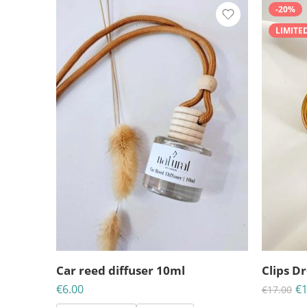
-20%
LIMITE
ΗΜ
Car reed diffuser 10ml
Clips D
€
6.00
€
1
€
17.00