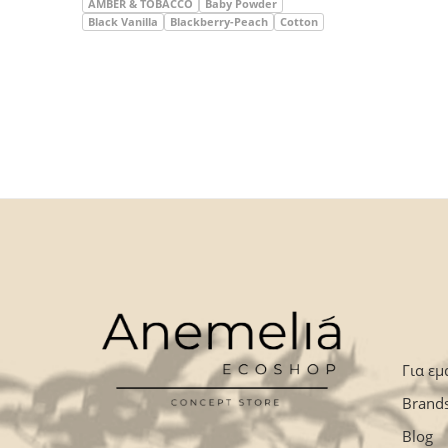
AMBER & TOBACCO
Baby Powder
Black Vanilla
Blackberry-Peach
Cotton
Για εμ
Brand
Blog