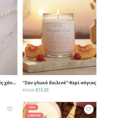
25
06
04
30
ΗΜΈΡΕΣ
ΩΡΕΣ
MINS
ΔΕΥΤ
“νονά” βραχιόλι με λευκές χάντρες
“Σαν γλυκό δειλινό”-Κερί σόγιας
€
13.20
€
16.50
-10%
LIMITED