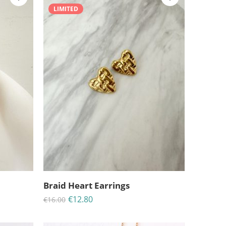
LIMITED
25
06
04
30
ΗΜΈΡΕΣ
ΩΡΕΣ
MINS
ΔΕΥΤ
Braid Heart Earrings
€
12.80
€
16.00