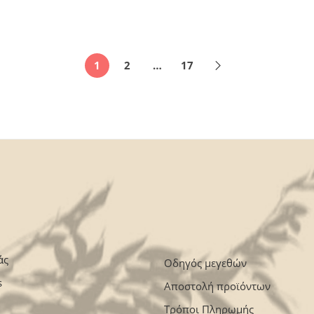
1
2
…
17
άς
Οδηγός μεγεθών
s
Αποστολή προϊόντων
Τρόποι Πληρωμής