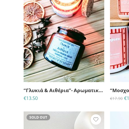
ΗΜ
“Γλυκιά & Αιθέρια”- Αρωματικό κερί σόγιας με αιθέρια έλαια
€
13.50
€
1
€
17.90
SOLD OUT