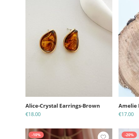
Alice-Crystal Earrings-Brown
Amelie 
€
18.00
€
17.00
-10%
-20%