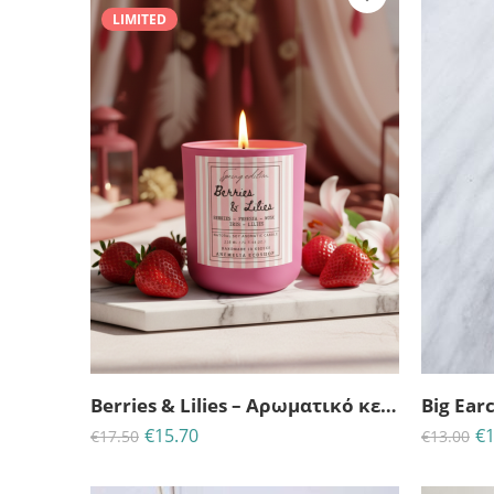
LIMITED
25
06
04
30
ΗΜΈΡΕΣ
ΩΡΕΣ
MINS
ΔΕΥΤ
Berries & Lilies – Αρωματικό κερί σόγιας
Big Ear
€
15.70
€
1
€
17.50
€
13.00