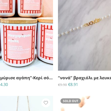
25
06
04
30
ΈΡΕΣ
ΩΡΕΣ
MINS
ΔΕΥΤ
“Μοσχομύρισε αγάπη”-Κερί σόγιας
4.30
€
8.91
€
9.90
SOLD OUT