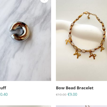
cuff
Bow Bead Bracelet
0.40
€
9.00
€
10.00