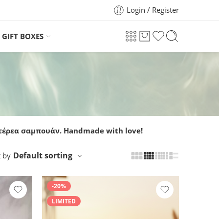
Login / Register
GIFT BOXES
στέρεα σαμπουάν. Handmade with love!
Default sorting
t by
-20%
LIMITED