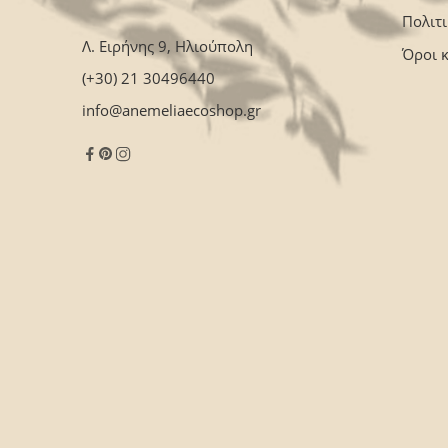
Πολιτ
Λ. Ειρήνης 9, Ηλιούπολη
Όροι 
(+30) 21 30496440
info@anemeliaecoshop.gr