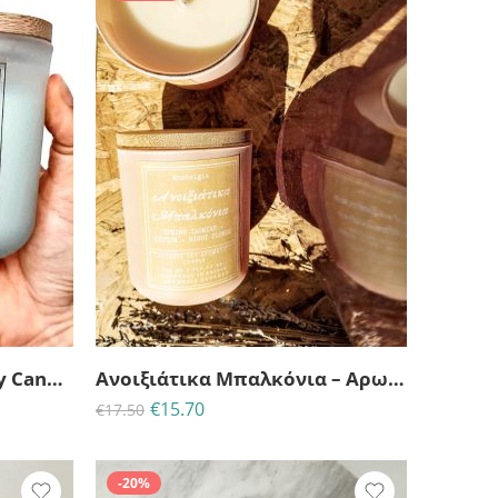
25
06
04
30
ΗΜΈΡΕΣ
ΩΡΕΣ
MINS
ΔΕΥΤ
Anemelia-Κερί σόγιας-Soy Candle-Special Edition
Aνοιξιάτικα Μπαλκόνια – Αρωματικό κερί σόγιας
€
15.70
€
17.50
-20%