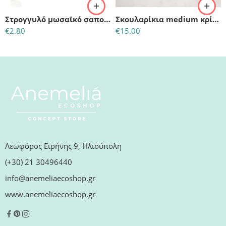
Στρογγυλό μωσαϊκό σαπούνι – Φραγκόσυκο & Αλόη (50gr)
Σκουλαρίκια medium κρίκοι χρώμα χρυσό
€
2.80
€
15.00
Λεωφόρος Ειρήνης 9, Ηλιούπολη
(+30) 21 30496440
info@anemeliaecoshop.gr
www.anemeliaecoshop.gr