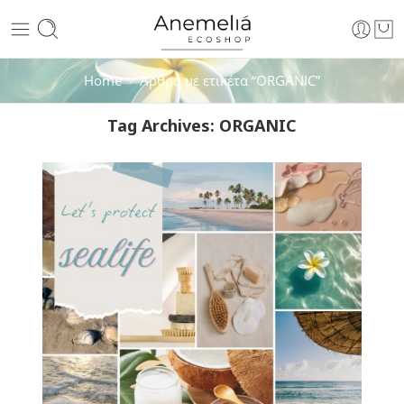
Home
Άρθρα με ετικέτα “ORGANIC”
Tag Archives:
ORGANIC