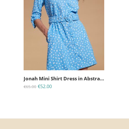
UK:10-(Small)
UK:12-(Medium)
UK:14-(Large)
Jonah Mini Shirt Dress in Abstract White on Blue-Dancing Leopard
€
52.00
€
65.00