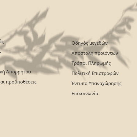
άς
Οδηγός μεγεθών
s
Αποστολή προϊόντων
Τρόποι Πληρωμής
ική Απορρήτου
Πολιτική Επιστροφών
και προϋποθέσεις
Έντυπο Υπαναχώρησης
Επικοινωνία