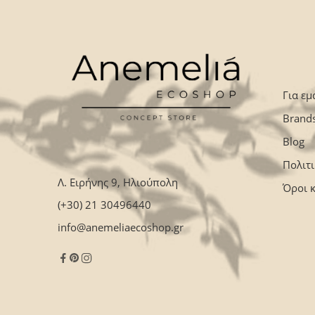
Για εμ
Brand
Blog
Πολιτ
Λ. Ειρήνης 9, Ηλιούπολη
Όροι 
(+30) 21 30496440
info@anemeliaecoshop.gr