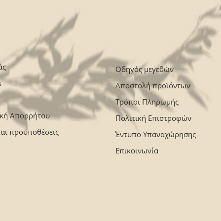
άς
Οδηγός μεγεθών
s
Αποστολή προϊόντων
Τρόποι Πληρωμής
ική Απορρήτου
Πολιτική Επιστροφών
και προϋποθέσεις
Έντυπο Υπαναχώρησης
Επικοινωνία