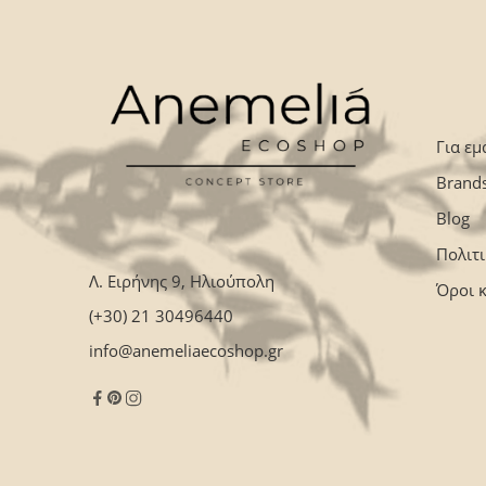
Για εμ
Brand
Blog
Πολιτ
Λ. Ειρήνης 9, Ηλιούπολη
Όροι 
(+30) 21 30496440
info@anemeliaecoshop.gr