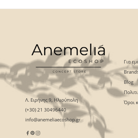
Για εμ
Brand
Blog
Πολιτ
Λ. Ειρήνης 9, Ηλιούπολη
Όροι 
(+30) 21 30496440
info@anemeliaecoshop.gr