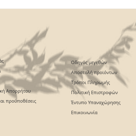
άς
Οδηγός μεγεθών
s
Αποστολή προϊόντων
Τρόποι Πληρωμής
ική Απορρήτου
Πολιτική Επιστροφών
και προϋποθέσεις
Έντυπο Υπαναχώρησης
Επικοινωνία