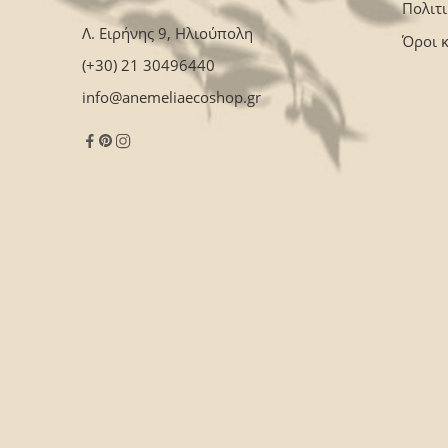
Πολιτ
Λ. Ειρήνης 9, Ηλιούπολη
Όροι 
(+30) 21 30496440
info@anemeliaecoshop.gr