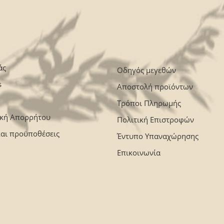
άς
Οδηγός μεγεθών
s
Αποστολή προϊόντων
Τρόποι Πληρωμής
ική Απορρήτου
Πολιτική Επιστροφών
και προϋποθέσεις
Έντυπο Υπαναχώρησης
Επικοινωνία