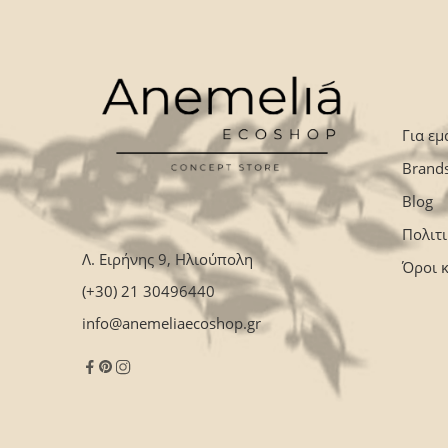
Για εμ
Brand
Blog
Πολιτ
Λ. Ειρήνης 9, Ηλιούπολη
Όροι 
(+30) 21 30496440
info@anemeliaecoshop.gr