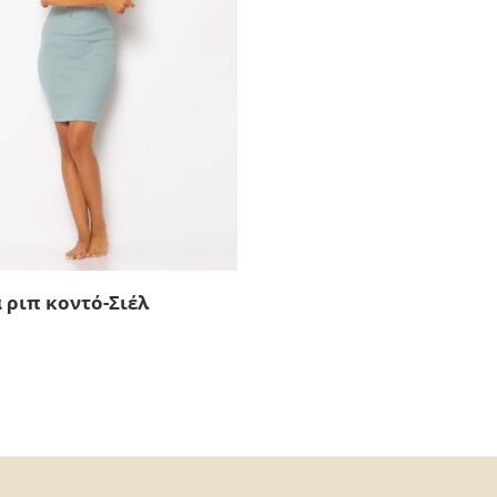
 ριπ κοντό-Σιέλ