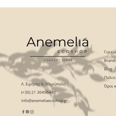
Για εμ
Brand
Blog
Πολιτ
Λ. Ειρήνης 9, Ηλιούπολη
Όροι 
(+30) 21 30496440
info@anemeliaecoshop.gr