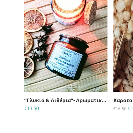
ΗΜ
“Γλυκιά & Αιθέρια”- Αρωματικό κερί σόγιας με αιθέρια έλαια
€
13.50
€
1
€
16.50