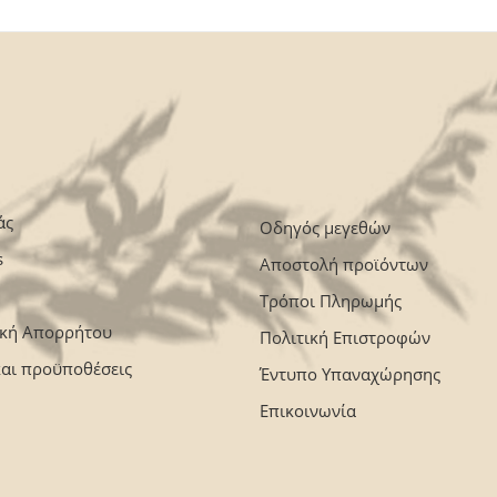
άς
Οδηγός μεγεθών
s
Αποστολή προϊόντων
Τρόποι Πληρωμής
ική Απορρήτου
Πολιτική Επιστροφών
και προϋποθέσεις
Έντυπο Υπαναχώρησης
Επικοινωνία