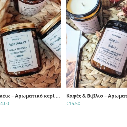
23
22
41
51
ΈΡΕΣ
ΩΡΕΣ
MINS
ΔΕΥΤ
Καροτοκέικ – Αρωματικό κερί σόγιας
4.00
€
16.50