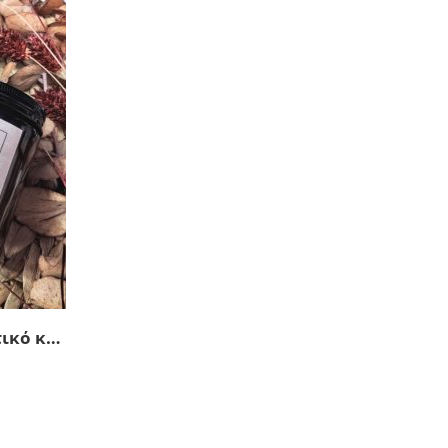
Καφές & Βιβλίο – Αρωματικό κερί σόγιας