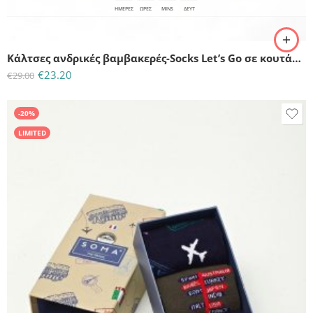
ΗΜΈΡΕΣ
ΩΡΕΣ
MINS
ΔΕΥΤ
Κάλτσες ανδρικές βαμβακερές-Socks Let’s Go σε κουτάκι 4 τεμαχίων
€
23.20
€
29.00
-20%
LIMITED