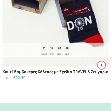
21
17
22
11
ΗΜΈΡΕΣ
ΩΡΕΣ
MINS
ΔΕΥΤ
Κουτί Βαμβακερές Κάλτσες με Σχέδια TRAVEL 3 Ζευγάρια
€
22.40
€
28.00