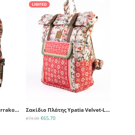
LIMITED
5
23
21
53
35
ΥΤ
ΗΜΈΡΕΣ
ΩΡΕΣ
MINS
ΔΕΥΤ
Σακίδιο πλάτης Ypatia Syrrako-Lazy Dayz
Σακίδιο Πλάτης Ypatia Velvet-Lazy Dayz
€
65.70
€
73.00