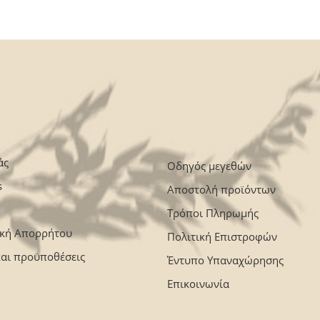
άς
Οδηγός μεγεθών
s
Αποστολή προϊόντων
Τρόποι Πληρωμής
ική Απορρήτου
Πολιτική Επιστροφών
και προϋποθέσεις
Έντυπο Υπαναχώρησης
Επικοινωνία