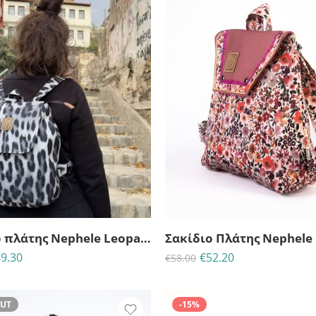
23
21
53
35
23
21
53
3
ΈΡΕΣ
ΩΡΕΣ
MINS
ΔΕΥΤ
ΗΜΈΡΕΣ
ΩΡΕΣ
MINS
ΔΕ
Σακίδιο πλάτης Nephele Leopard black & white-Lazy Dayz
9.30
€
52.20
€
58.00
OUT
-15%