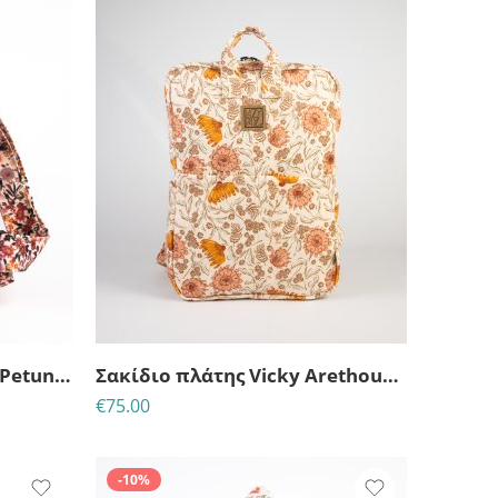
5
ΥΤ
Σακίδιο Πλάτης Nephele Petunia-Lazy Dayz
Σακίδιο πλάτης Vicky Arethousa-Lazy Dayz
€
75.00
-10%