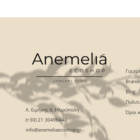
Για εμ
Brand
Blog
Πολιτ
Λ. Ειρήνης 9, Ηλιούπολη
Όροι 
(+30) 21 30496440
info@anemeliaecoshop.gr