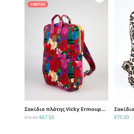
LIMITED
23
21
53
35
ΗΜΈΡΕΣ
ΩΡΕΣ
MINS
ΔΕΥΤ
Σακίδιο πλάτης Vicky Ermoupoli-Lazy Dayz
€
67.50
€
75.00
€
75.00