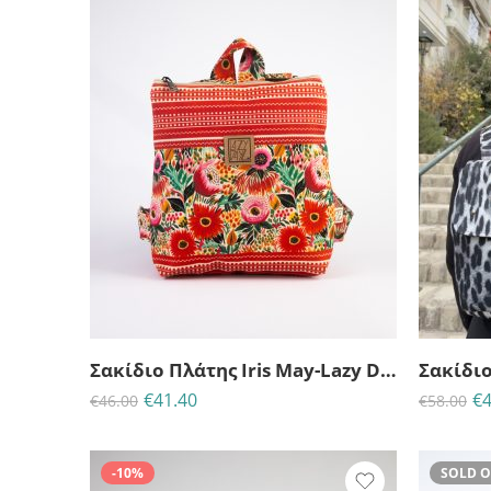
23
21
53
35
ΗΜΈΡΕΣ
ΩΡΕΣ
MINS
ΔΕΥΤ
ΗΜ
Σακίδιο Πλάτης Iris May-Lazy Dayz
€
41.40
€
4
€
46.00
€
58.00
-10%
SOLD 