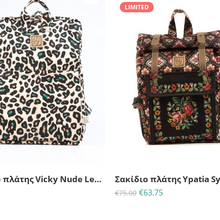
LIMITED
23
21
53
3
ΗΜΈΡΕΣ
ΩΡΕΣ
MINS
ΔΕ
Σακίδιο πλάτης Vicky Nude Leopard-Lazy Dayz
€
63.75
€
75.00