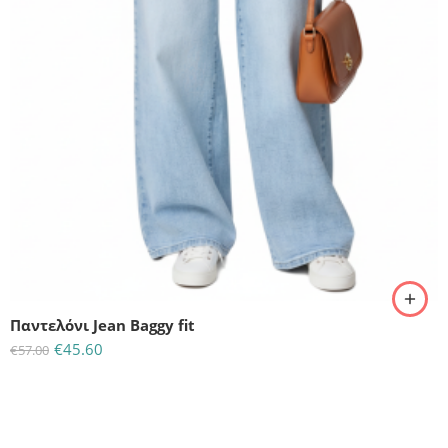
L
M
S
Παντελόνι Jean Baggy fit
€
45.60
€
57.00