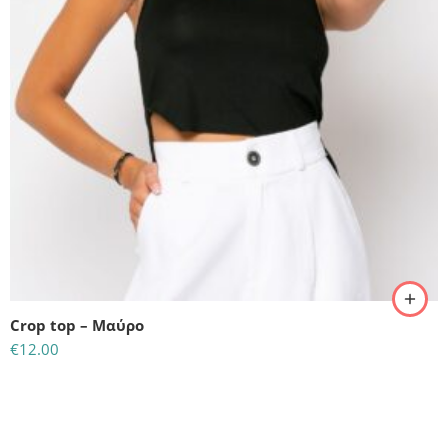
M/L
S/M
Crop top – Μαύρο
€
12.00