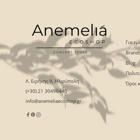
Για εμ
Brand
Blog
Πολιτ
Λ. Ειρήνης 9, Ηλιούπολη
Όροι 
(+30) 21 30496440
info@anemeliaecoshop.gr