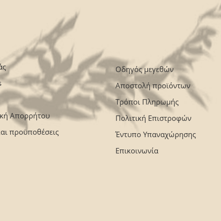
άς
Οδηγός μεγεθών
s
Αποστολή προϊόντων
Τρόποι Πληρωμής
ική Απορρήτου
Πολιτική Επιστροφών
και προϋποθέσεις
Έντυπο Υπαναχώρησης
Επικοινωνία