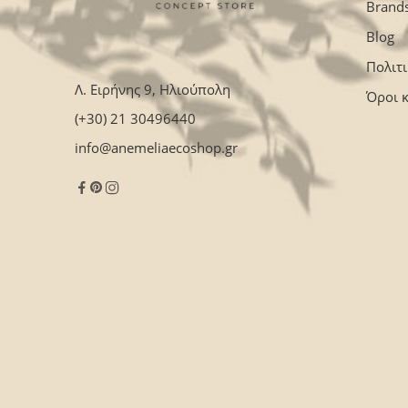
Brand
Blog
Πολιτ
Λ. Ειρήνης 9, Ηλιούπολη
Όροι 
(+30) 21 30496440
info@anemeliaecoshop.gr