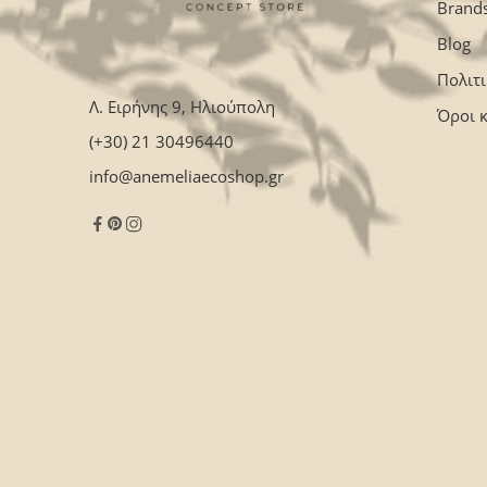
Brand
Blog
Πολιτ
Λ. Ειρήνης 9, Ηλιούπολη
Όροι 
(+30) 21 30496440
info@anemeliaecoshop.gr