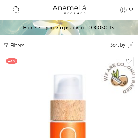
Home
Προϊόντα με ετικέτα “COCOSOLIS”
Filters
Sort by
-41%