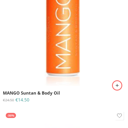
MANGO Suntan & Body Oil
€
14.50
€
24.50
-50%