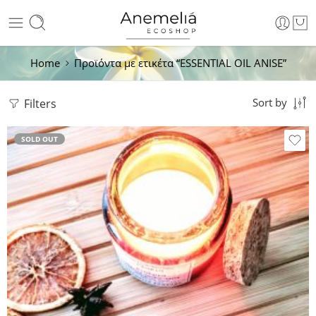
Home
Προϊόντα με ετικέτα “ESSENTIAL OIL ANISE”
Filters
Sort by
SOLD OUT