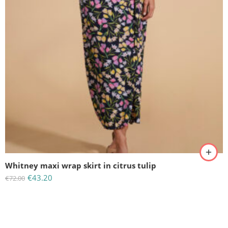
UK: 8 - (XS)
Whitney maxi wrap skirt in citrus tulip
€
43.20
€
72.00