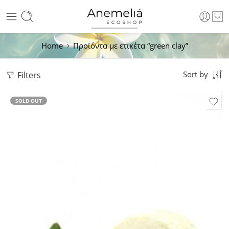
Home
Προϊόντα με ετικέτα “green clay”
Filters
Sort by
SOLD OUT