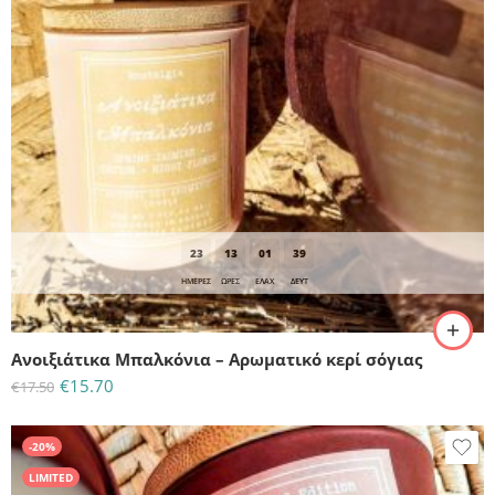
23
13
01
38
ΗΜΈΡΕΣ
ΩΡΕΣ
ΕΛΆΧ
ΔΕΥΤ
Aνοιξιάτικα Μπαλκόνια – Αρωματικό κερί σόγιας
€
15.70
€
17.50
-20%
LIMITED