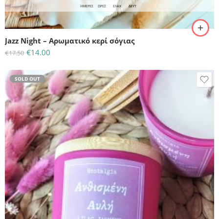
ΗΜΈΡΕΣ
ΩΡΕΣ
ΕΛΆΧ
ΔΕΥΤ
Jazz Night – Αρωματικό κερί σόγιας
€
14.00
€
17.50
SOLD OUT