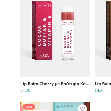
Lip Balm Cherry με Βούτυρο Κακαό & Βιταμίνη Ε
€
4.20
€
4.20
-12%