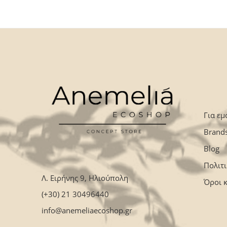
Για εμ
Brand
Blog
Πολιτ
Λ. Ειρήνης 9, Ηλιούπολη
Όροι 
(+30) 21 30496440
info@anemeliaecoshop.gr