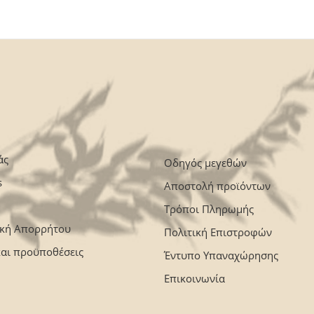
άς
Οδηγός μεγεθών
s
Αποστολή προϊόντων
Τρόποι Πληρωμής
ική Απορρήτου
Πολιτική Επιστροφών
και προϋποθέσεις
Έντυπο Υπαναχώρησης
Επικοινωνία