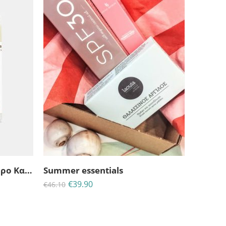
Lip Balm Vanilla με Βούτυρο Κακαό & Βιταμίνη Ε
Summer essentials
€
39.90
€
46.10