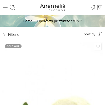
Home
Προϊόντα με ετικέτα “MINT”
Filters
Sort by
SOLD OUT