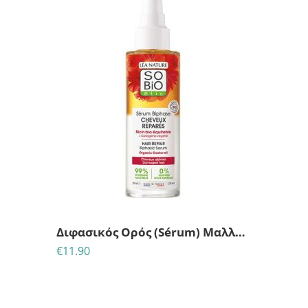
Διφασικός Ορός (Sérum) Μαλλιών Επανόρθωσης & Προστασίας – Για ταλαιπωρημένα και αδύναμα μαλλιά – So Bio (100ml)
€
11.90