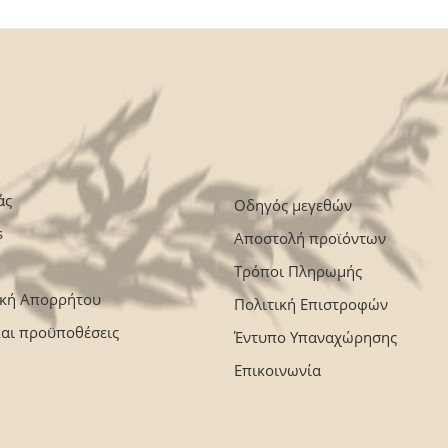
άς
Οδηγός μεγεθών
s
Αποστολή προϊόντων
Τρόποι Πληρωμής
ική Απορρήτου
Πολιτική Επιστροφών
και προϋποθέσεις
Έντυπο Υπαναχώρησης
Επικοινωνία