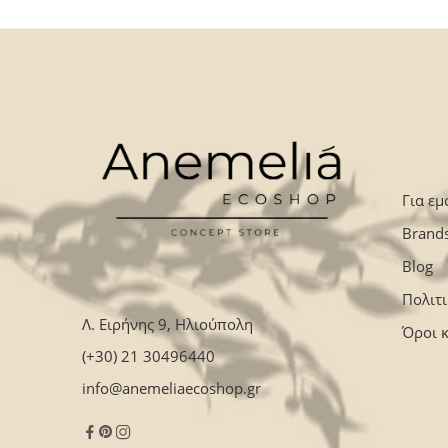
Για εμ
Brand
Blog
Πολιτ
Λ. Ειρήνης 9, Ηλιούπολη
Όροι 
(+30) 21 30496440
info@anemeliaecoshop.gr