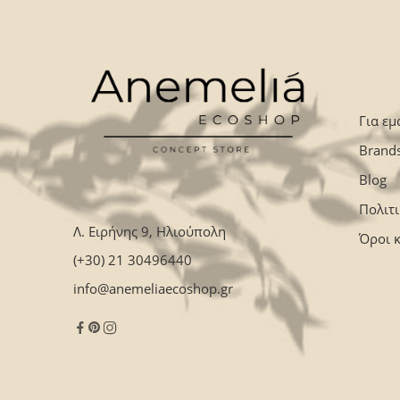
Για εμ
Brand
Blog
Πολιτ
Λ. Ειρήνης 9, Ηλιούπολη
Όροι 
(+30) 21 30496440
info@anemeliaecoshop.gr