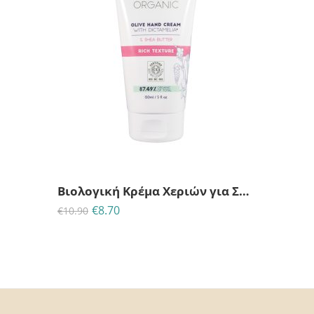
Βιολογική Κρέμα Χεριών για Σκασμένη Επιδερμίδα – Rich Texture
€
8.70
€
10.90