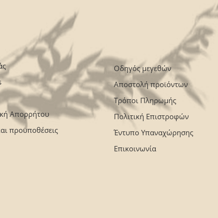
άς
Οδηγός μεγεθών
s
Αποστολή προϊόντων
Τρόποι Πληρωμής
ική Απορρήτου
Πολιτική Επιστροφών
και προϋποθέσεις
Έντυπο Υπαναχώρησης
Επικοινωνία