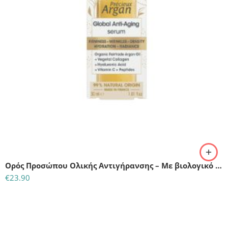
Ορός Προσώπου Ολικής Αντιγήρανσης – Με βιολογικό αργανέλαιο, υαλουρονικό οξύ, βιταμίνη C, κολλαγόνο & πεπτίδια 30ml
€
23.90