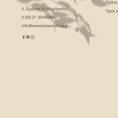
Πολιτ
Λ. Ειρήνης 9, Ηλιούπολη
Όροι 
(+30) 21 30496440
info@anemeliaecoshop.gr