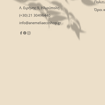
Πολιτ
Λ. Ειρήνης 9, Ηλιούπολη
Όροι 
(+30) 21 30496440
info@anemeliaecoshop.gr