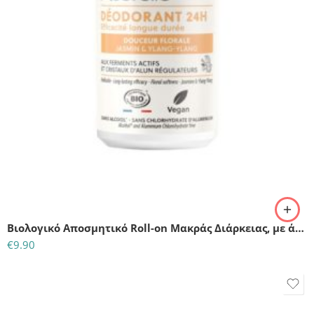
Βιολογικό Αποσμητικό Roll-on Μακράς Διάρκειας, με άρωμα λουλουδιών, Acorelle Certified Organic Deodorant Roll-on Floral Softness 50ml
€
9.90