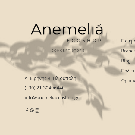
Για εμ
Brand
Blog
Πολιτ
Λ. Ειρήνης 9, Ηλιούπολη
Όροι 
(+30) 21 30496440
info@anemeliaecoshop.gr