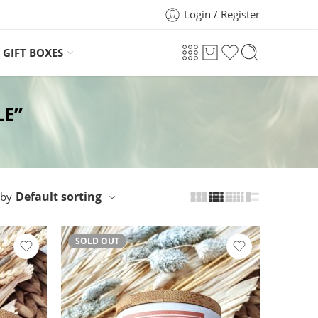
Login / Register
GIFT BOXES
LE”
Default sorting
 by
SOLD OUT