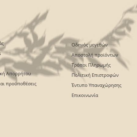
άς
Οδηγός μεγεθών
s
Αποστολή προϊόντων
Τρόποι Πληρωμής
ική Απορρήτου
Πολιτική Επιστροφών
και προϋποθέσεις
Έντυπο Υπαναχώρησης
Επικοινωνία