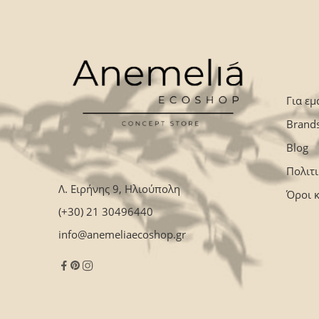
Για εμ
Brand
Blog
Πολιτ
Λ. Ειρήνης 9, Ηλιούπολη
Όροι 
(+30) 21 30496440
info@anemeliaecoshop.gr