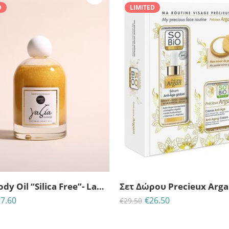
D
LIMITED
24
14
45
57
24
14
45
5
ΈΡΕΣ
ΩΡΕΣ
MINS
ΔΕΥΤ
ΗΜΈΡΕΣ
ΩΡΕΣ
MINS
ΔΕ
Γαζία Body Oil “Silica Free”- Laouta
7.60
€
26.50
€
29.50