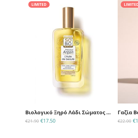
LIMITED
LIMITE
24
14
45
57
ΗΜΈΡΕΣ
ΩΡΕΣ
MINS
ΔΕΥΤ
ΗΜ
Βιολογικό Ξηρό Λάδι Σώματος Ομορφιάς Precieux Argan So bio-100ml
€
17.50
€
1
€
21.90
€
22.00