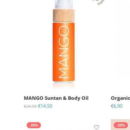
MANGO Suntan & Body Oil
€
14.50
€
6.90
€
24.50
-20%
-20%