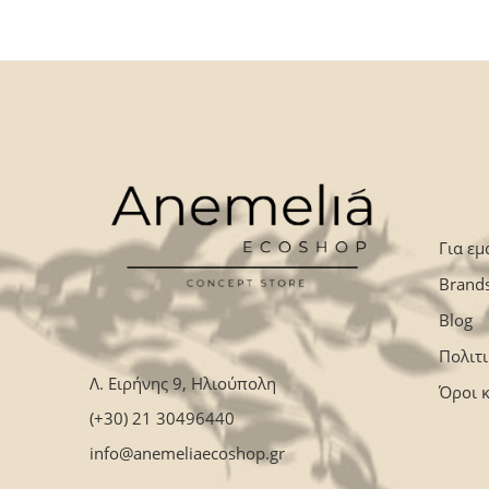
Για εμ
Brand
Blog
Πολιτ
Λ. Ειρήνης 9, Ηλιούπολη
Όροι 
(+30) 21 30496440
info@anemeliaecoshop.gr