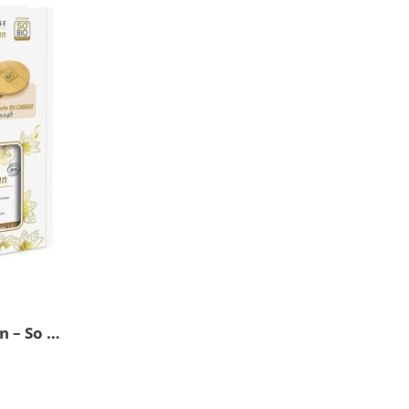
7
ΥΤ
Σετ Δώρου Precieux Argan – So BIO Etic (50ml κρέμα προσώπου + 30ml ορός προσώπου)