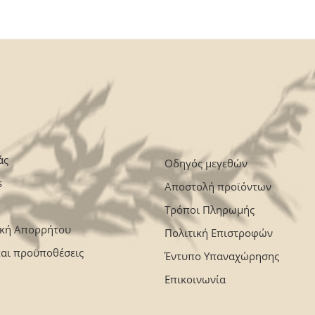
άς
Οδηγός μεγεθών
s
Αποστολή προϊόντων
Τρόποι Πληρωμής
ική Απορρήτου
Πολιτική Επιστροφών
και προϋποθέσεις
Έντυπο Υπαναχώρησης
Επικοινωνία