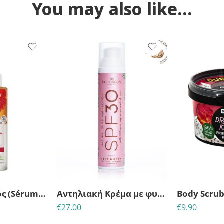
You may also like…
Διφασικός Ορός (Sérum) Μαλλιών Επανόρθωσης & Προστασίας – Για ταλαιπωρημένα και αδύναμα μαλλιά – So Bio (100ml)
Αντηλιακή Κρέμα με φυσικά φίλτρα SPF30-Natural Sunscreen Cocosolis Organic
€
27.00
€
9.90