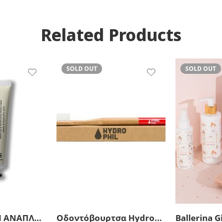
Related Products
SOLD OUT
SOLD OUT
ΚΡΕΜΑ ΧΕΡΙΩΝ ΑΝΑΠΛΑΣΗΣ & ΕΝΥΔΑΤΩΣΗΣ ΜΕ ΥΑΛΟΥΡΟΝΙΚΟ ΟΞΥ ΚΑΙ ΜΑΣΤΙΧΑ 50 μλ
Οδοντόβουρτσα Hydrophil Toothbrush Bamboo Medium Soft Red
Ballerina G