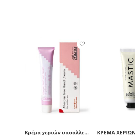
Κρέμα χεριών υποαλλεργική – Allergen Free Hand Cream