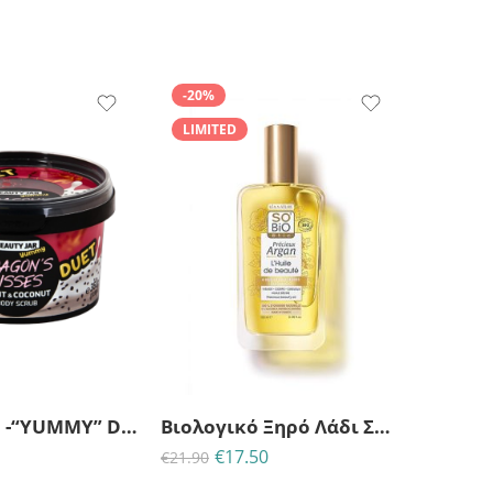
-20%
LIMITED
23
06
31
23
ΗΜΈΡΕΣ
ΩΡΕΣ
MINS
ΔΕΥΤ
Body Scrub -“YUMMY” DRAGON’S KISSES 2-phase
Βιολογικό Ξηρό Λάδι Σώματος Ομορφιάς Precieux Argan So bio-100ml
€
17.50
€
12.00
€
21.90