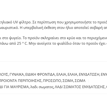
τηλιακό UV φίλτρο. Σε περίπτωση που χρησιμοποιήστε το προϊό
μαυριστικό. Η υπερβολική έκθεση στον ήλιο αποτελεί σοβαρή απ
στο ψυγείο. Το προϊόν σκληραίνει στο κρύο και το περιεχόμενο 
άνω από 25 ° C. Μην ανοίγετε το φιαλίδιο όταν το προϊόν έχει
ΟΛΟΥΣ
,
ΓΥΝΑΙΚΑ
,
ΕΙΔΙΚΗ ΦΡΟΝΤΙΔΑ
,
ΕΛΑΙΑ
,
ΕΛΑΙΑ
,
ΕΝΥΔΑΤΩΣΗ
,
ΕΝ
ΠΡΟΙΟΝΤΑ ΠΕΡΙΠΟΙΗΣΗΣ
,
ΠΡΟΣΩΠΟ
,
ΣΩΜΑ
,
ΣΩΜΑ
ΔΙ ΓΙΑ ΜΑΥΡΙΣΜΑ
,
λαδι σωματος
,
ΛΑΔΙ ΣΩΜΑΤΟΣ ΕΝΥΔΑΤΩΣΗΣ
,