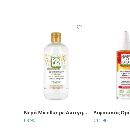
Νερό Micellar με Αντιγηραντική Δράση – Με βιολογικό αργανέλαιο & υαλουρονικό οξύ So bio-500ml
€
8.90
€
11.90